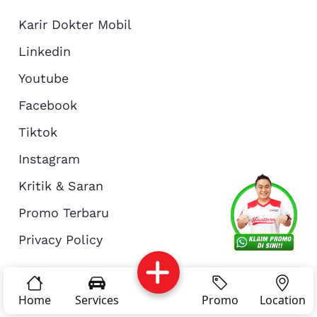
Karir Dokter Mobil
Linkedin
Youtube
Facebook
Tiktok
Instagram
Kritik & Saran
Services
Promo
Location
About Us
Promo Terbaru
Privacy Policy
Complain
Reservasi
Article
Pro Tips
© Copyright 2026 - Dokter Mobil Indonesia
Home
Services
Promo
Location