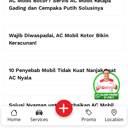
AC Mobil Bocor? Servis AC Mobil Kelapa
Gading dan Cempaka Putih Solusinya
Wajib Diwaspadai, AC Mobil Kotor Bikin
Keracunan!
10 Penyebab Mobil Tidak Kuat Nanjak saat
AC Nyala
Services
Promo
Location
About Us
Complain
Reservasi
Article
Pro Tips
Solusi Nyaman untuk Perbaikan AC Mobil
Mercedes Bandung, Hanya di Dokter Mobil
Home
Services
Promo
Location