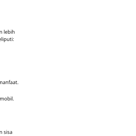
n lebih
iputi:
anfaat.
mobil.
n sisa