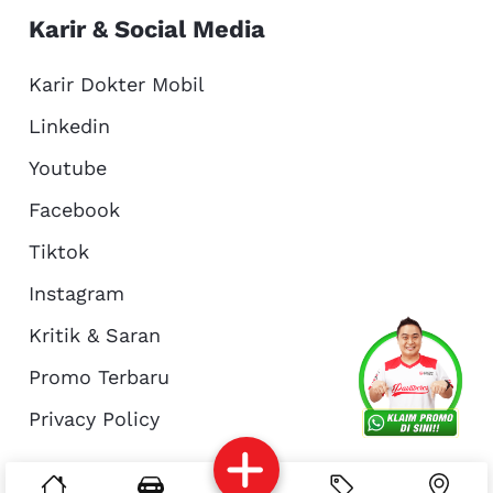
Karir & Social Media
Karir Dokter Mobil
Linkedin
Youtube
Facebook
Tiktok
Instagram
Kritik & Saran
Services
Promo
Location
About Us
Promo Terbaru
Privacy Policy
Complain
Reservasi
Article
Pro Tips