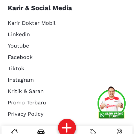
Karir & Social Media
Karir Dokter Mobil
Linkedin
Youtube
Facebook
Tiktok
Instagram
Kritik & Saran
Services
Promo
Location
About Us
Promo Terbaru
Privacy Policy
Complain
Reservasi
Article
Pro Tips