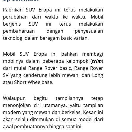
Pabrikan SUV Eropa ini terus melakukan
perubahan dari waktu ke waktu. Mobil
berjenis SUV ini terus melakukan
pembaharuan dengan penyesuaian
teknologi dalam beragam basic varian.
Mobil SUV Eropa ini bahkan membagi
mobilnya dalam beberapa kelompok (
trim
)
dari mulai Range Rover basic, Range Rover
SV yang cenderung lebih mewah, dan Long
atau Short Wheelbase.
Walaupun begitu tampilannya tetap
menonjokan ciri utamanya, yaitu tampilan
modern yang mewah dan berkelas. Kesan ini
akan selalu ditemukan di semua model dari
awal pembuatannya hingga saat ini.