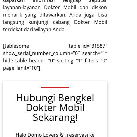
dapatkan informasi lengkap seputar
layanan-layanan Dokter Mobil dan diskon
menarik yang ditawarkan
. Anda juga bisa
langsung kunjungi cabang Dokter Mobil
terdekat dari wilayah Anda.
[tablesome table_id=”31587″
show_serial_number_column=”0″ search=”1″
hide_table_header=”0″ sorting=”1″ filters=”0″
page_limit=”10″]
Hubungi Bengkel
Dokter Mobil
Sekarang!
Halo Domo Lovers 👋, reservasi ke