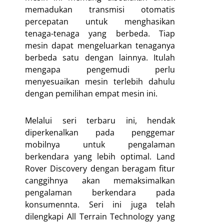
memadukan transmisi otomatis
percepatan untuk menghasikan
tenaga-tenaga yang berbeda. Tiap
mesin dapat mengeluarkan tenaganya
berbeda satu dengan lainnya. Itulah
mengapa pengemudi perlu
menyesuaikan mesin terlebih dahulu
dengan pemilihan empat mesin ini.
Melalui seri terbaru ini, hendak
diperkenalkan pada penggemar
mobilnya untuk pengalaman
berkendara yang lebih optimal. Land
Rover Discovery dengan beragam fitur
canggihnya akan memaksimalkan
pengalaman berkendara pada
konsumennta. Seri ini juga telah
dilengkapi All Terrain Technology yang