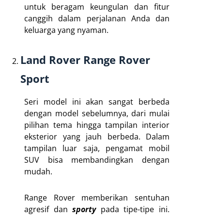
untuk beragam keungulan dan fitur
canggih dalam perjalanan Anda dan
keluarga yang nyaman.
Land Rover Range Rover
Sport
Seri model ini akan sangat berbeda
dengan model sebelumnya, dari mulai
pilihan tema hingga tampilan interior
eksterior yang jauh berbeda. Dalam
tampilan luar saja, pengamat mobil
SUV bisa membandingkan dengan
mudah.
Range Rover memberikan sentuhan
agresif dan
sporty
pada tipe-tipe ini.