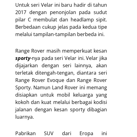
Untuk seri Velar ini baru hadir di tahun
2017 dengan penonjolan pada sudut
pilar C membulat dan headlamp sipit.
Berbedaan cukup jelas pada kedua tipe
melalui tampilan-tampilan berbeda ini.
Range Rover masih memperkuat kesan
sporty
-nya pada seri Velar ini. Velar jika
dijajarkan dengan seri lainnya, akan
terletak ditengah-tengan, diantara seri
Range Rover Evoque dan Range Rover
Sporty. Namun Land Rover ini memang
disiapkan untuk mobil keluarga yang
kokoh dan kuat melalui berbagai kodisi
jalanan dengan kesan sporty dibagian
luarnya.
Pabrikan SUV dari Eropa ini