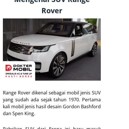
Rover
Range Rover dikenal sebagai mobil jenis SUV
yang sudah ada sejak tahun 1970. Pertama
kali mobil jenis hasil desain Gordon Bashford
dan Spen King.