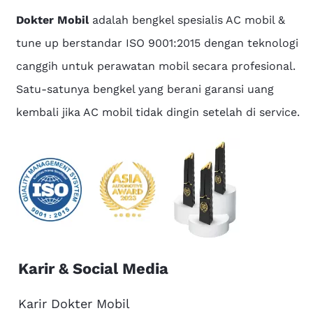
Dokter Mobil
adalah bengkel spesialis AC mobil &
tune up berstandar ISO 9001:2015 dengan teknologi
canggih untuk perawatan mobil secara profesional.
Satu-satunya bengkel yang berani garansi uang
kembali jika AC mobil tidak dingin setelah di service.
Karir & Social Media
Karir Dokter Mobil