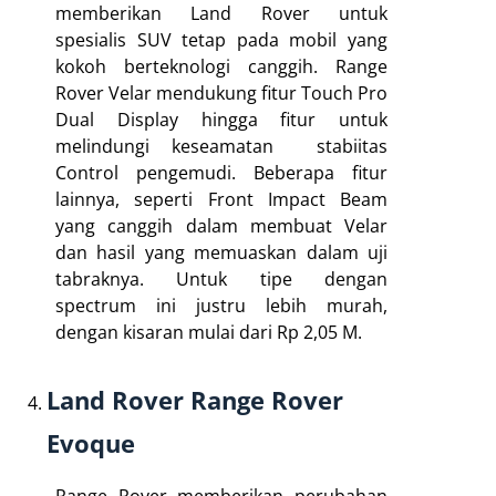
memberikan Land Rover untuk
spesialis SUV tetap pada mobil yang
kokoh berteknologi canggih. Range
Rover Velar mendukung fitur Touch Pro
Dual Display hingga fitur untuk
melindungi keseamatan stabiitas
Control pengemudi. Beberapa fitur
lainnya, seperti Front Impact Beam
yang canggih dalam membuat Velar
dan hasil yang memuaskan dalam uji
tabraknya. Untuk tipe dengan
spectrum ini justru lebih murah,
dengan kisaran mulai dari Rp 2,05 M.
Land Rover Range Rover
Evoque