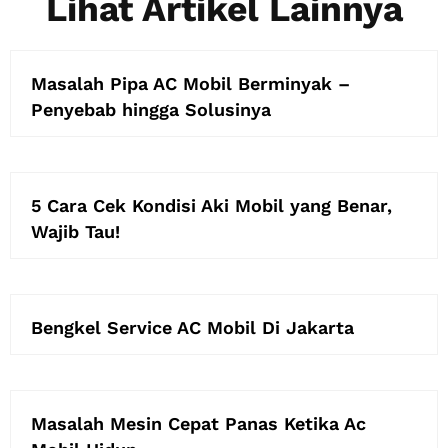
Lihat Artikel Lainnya
Masalah Pipa AC Mobil Berminyak –
Penyebab hingga Solusinya
5 Cara Cek Kondisi Aki Mobil yang Benar,
Wajib Tau!
Bengkel Service AC Mobil Di Jakarta
Masalah Mesin Cepat Panas Ketika Ac