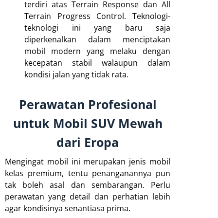
terdiri atas Terrain Response dan All
Terrain Progress Control. Teknologi-
teknologi ini yang baru saja
diperkenalkan dalam menciptakan
mobil modern yang melaku dengan
kecepatan stabil walaupun dalam
kondisi jalan yang tidak rata.
Perawatan Profesional
untuk Mobil SUV Mewah
dari Eropa
Mengingat mobil ini merupakan jenis mobil
kelas premium, tentu penanganannya pun
tak boleh asal dan sembarangan. Perlu
perawatan yang detail dan perhatian lebih
agar kondisinya senantiasa prima.