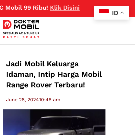
il 99 Ribu!
Klik Disini
ID
Jadi Mobil Keluarga
Idaman, Intip Harga Mobil
Range Rover Terbaru!
June 28, 2024
10:46 am