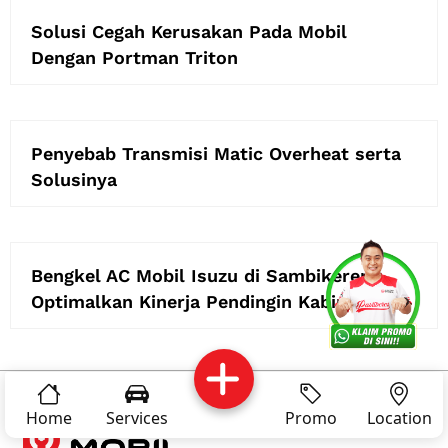
Solusi Cegah Kerusakan Pada Mobil
Dengan Portman Triton
Penyebab Transmisi Matic Overheat serta
Solusinya
Bengkel AC Mobil Isuzu di Sambikerep:
Services
Promo
Location
About Us
Optimalkan Kinerja Pendingin Kabin
Complain
Reservasi
Article
Pro Tips
Home
Services
Promo
Location