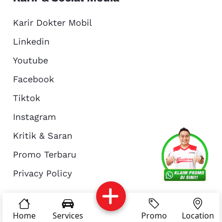
Karir Dokter Mobil
Linkedin
Youtube
Facebook
Tiktok
Instagram
Kritik & Saran
Services
Promo
Location
About Us
Promo Terbaru
Privacy Policy
Complain
Reservasi
Article
Pro Tips
© Copyright 2026 - Dokter Mobil Indonesia
Home
Services
Promo
Location