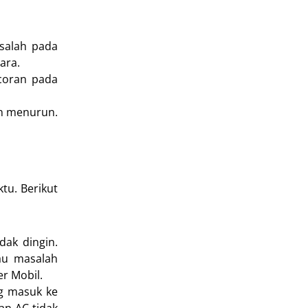
asalah pada
ara.
ocoran pada
in menurun.
tu. Berikut
dak dingin.
tau masalah
r Mobil.
ng masuk ke