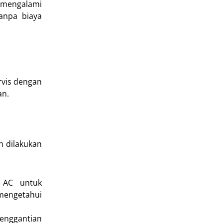
a mengalami
anpa biaya
rvis dengan
an.
n dilakukan
 AC untuk
mengetahui
penggantian