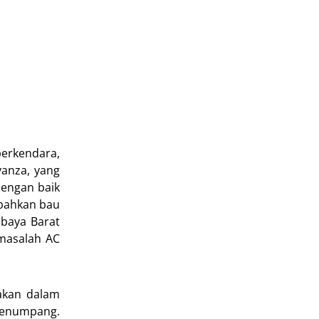
erkendara,
vanza, yang
dengan baik
 bahkan bau
abaya Barat
 masalah AC
akan dalam
 penumpang.