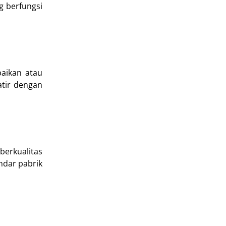
g berfungsi
aikan atau
atir dengan
erkualitas
ndar pabrik