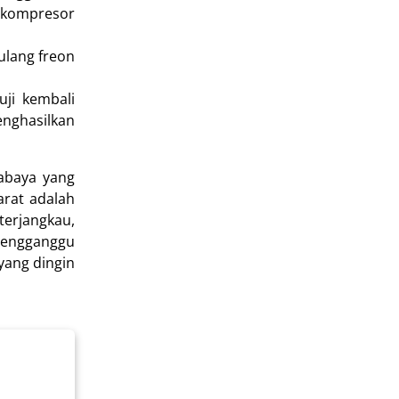
a kompresor
ulang freon
ji kembali
nghasilkan
abaya yang
arat adalah
terjangkau,
mengganggu
yang dingin