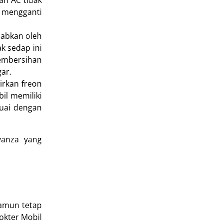
an AC tidak
u mengganti
babkan oleh
k sedap ini
embersihan
ar.
rkan freon
il memiliki
suai dengan
vanza yang
namun tetap
okter Mobil