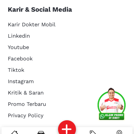
Karir & Social Media
Karir Dokter Mobil
Linkedin
Youtube
Facebook
Tiktok
Instagram
Kritik & Saran
Services
Promo
Location
About Us
Promo Terbaru
Privacy Policy
Complain
Reservasi
Article
Pro Tips