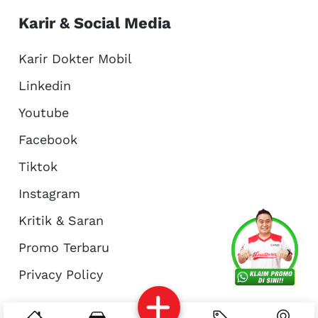
Karir & Social Media
Karir Dokter Mobil
Linkedin
Youtube
Facebook
Tiktok
Instagram
Kritik & Saran
Services
Promo
Location
About Us
Promo Terbaru
Privacy Policy
Complain
Reservasi
Article
Pro Tips