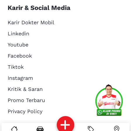
Karir & Social Media
Karir Dokter Mobil
Linkedin
Youtube
Facebook
Tiktok
Instagram
Kritik & Saran
Services
Promo
Location
About Us
Promo Terbaru
Privacy Policy
Complain
Reservasi
Article
Pro Tips