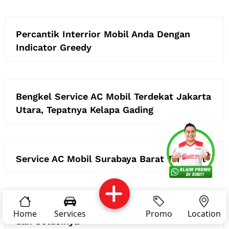
Percantik Interrior Mobil Anda Dengan
Indicator Greedy
Bengkel Service AC Mobil Terdekat Jakarta
Utara, Tepatnya Kelapa Gading
Services
Promo
Location
About Us
Service AC Mobil Surabaya Barat Tercepat
Complain
Reservasi
Article
Pro Tips
Kenali! Lampu Indikator Mobil Kedap Kedip
Home
Services
Promo
Location
dan Solusinya