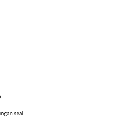
n.
ungan seal