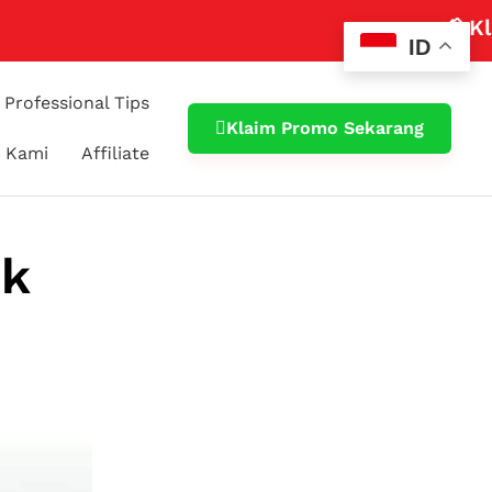
📢 Klaim Pro
ID
Professional Tips
Klaim Promo Sekarang
 Kami
Affiliate
ek