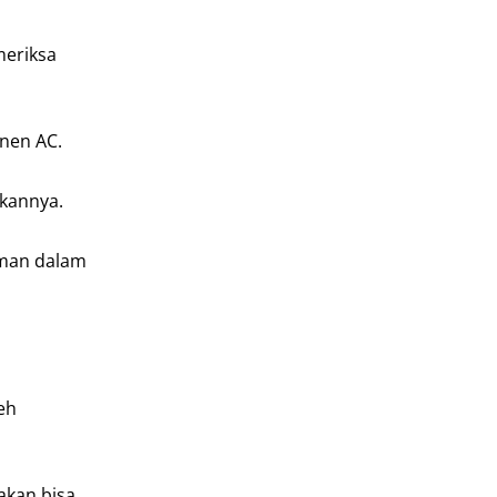
meriksa
nen AC.
kannya.
laman dalam
eh
akan bisa