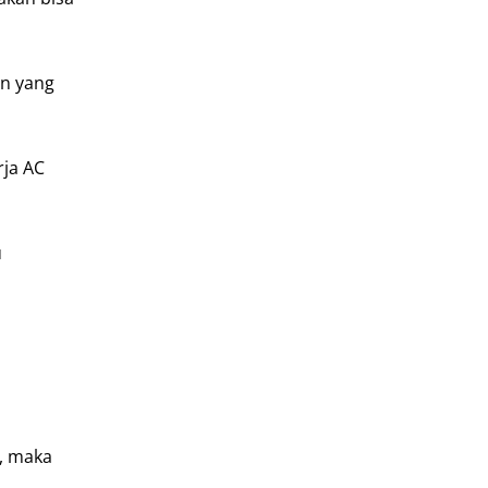
n yang
ja AC
u
a, maka