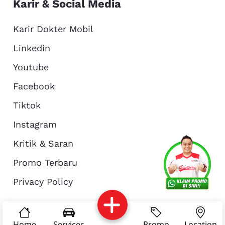
Karir & Social Media
Karir Dokter Mobil
Linkedin
Youtube
Facebook
Tiktok
Instagram
Kritik & Saran
Services
Promo
Location
About Us
Promo Terbaru
Privacy Policy
Complain
Reservasi
Article
Pro Tips
© Copyright 2026 - Dokter Mobil Indonesia
Home
Services
Promo
Location