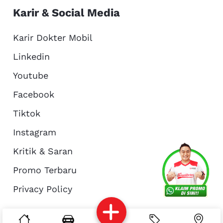
Karir & Social Media
Karir Dokter Mobil
Linkedin
Youtube
Facebook
Tiktok
Instagram
Kritik & Saran
Services
Promo
Location
About Us
Promo Terbaru
Privacy Policy
Complain
Reservasi
Article
Pro Tips