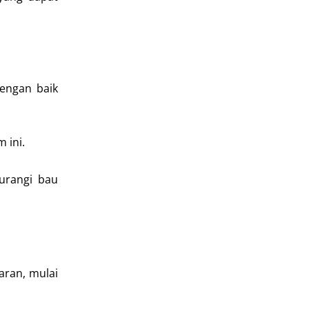
dengan baik
 ini.
urangi bau
aran, mulai