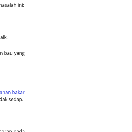
asalah ini:
aik.
an bau yang
ahan bakar
dak sedap.
ocoran pada