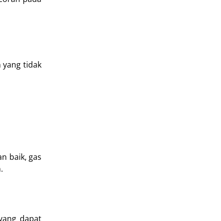
 yang tidak
an baik, gas
.
 yang dapat