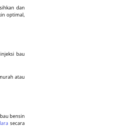
rsihkan dan
in optimal,
njeksi bau
 murah atau
 bau bensin
dara
secara