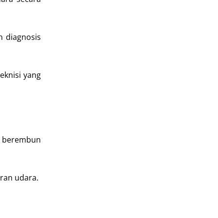
n diagnosis
eknisi yang
er berembun
ran udara.