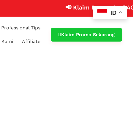
📢 Klaim Promo Cuci AC Mobi
ID
Professional Tips
Klaim Promo Sekarang
 Kami
Affiliate