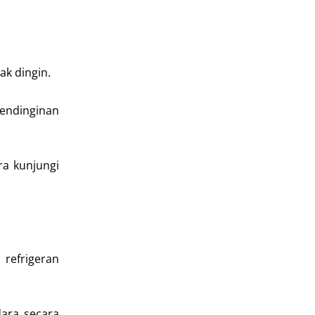
ak dingin.
pendinginan
ra kunjungi
refrigeran
dara secara