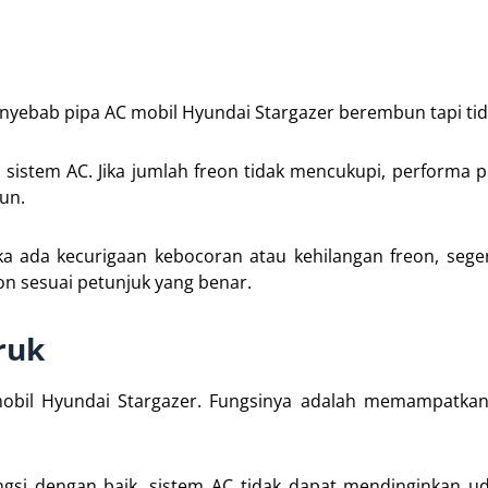
nyebab pipa AC mobil Hyundai Stargazer berembun tapi tid
sistem AC. Jika jumlah freon tidak mencukupi, performa 
un.
ika ada kecurigaan kebocoran atau kehilangan freon, sege
n sesuai petunjuk yang benar.
ruk
bil Hyundai Stargazer. Fungsinya adalah memampatkan 
ngsi dengan baik, sistem AC tidak dapat mendinginkan u