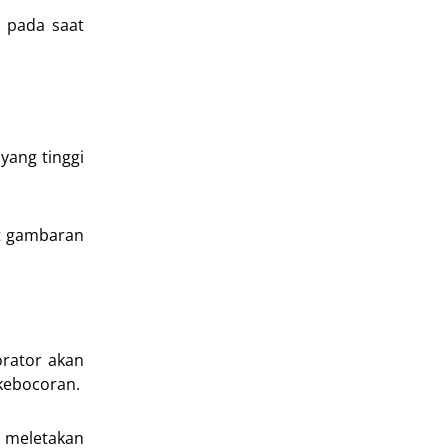
 pada saat
.
yang tinggi
it gambaran
orator akan
kebocoran.
h meletakan