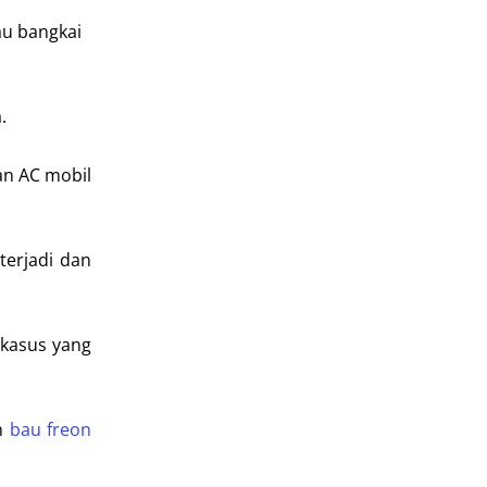
au bangkai
.
an AC mobil
terjadi dan
 kasus yang
ah
bau freon