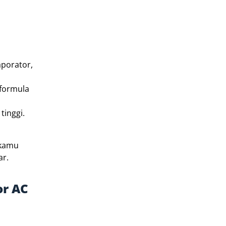
aporator,
 formula
tinggi.
 kamu
ar.
or AC