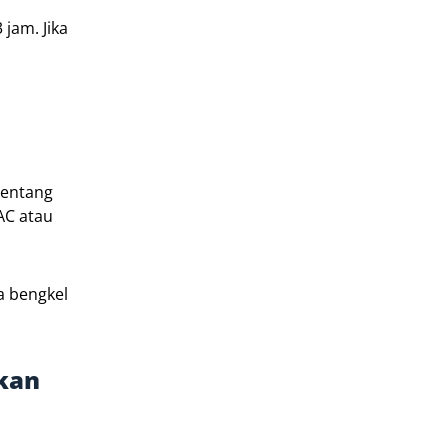
jam. Jika
tentang
AC atau
a bengkel
ukan