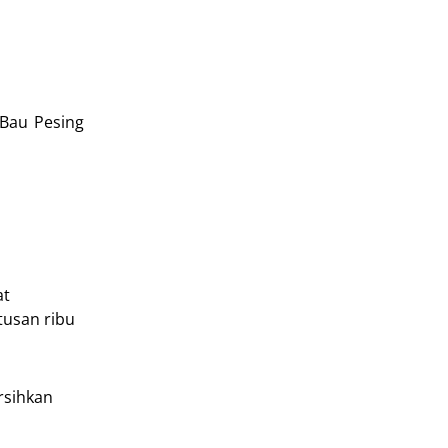
 Bau Pesing
at
tusan ribu
rsihkan