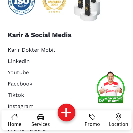
Karir & Social Media
Karir Dokter Mobil
Linkedin
Youtube
Services
Promo
Location
About Us
Facebook
Tiktok
Instagram
Complain
Reservasi
Article
Pro Tips
Kritik & Saran
Home
Services
Promo
Location
Promo Terbaru