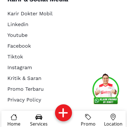
Karir Dokter Mobil
Linkedin
Youtube
Facebook
Tiktok
Instagram
Kritik & Saran
Services
Promo
Location
About Us
Promo Terbaru
Privacy Policy
Complain
Reservasi
Article
Pro Tips
© Copyright 2026 - Dokter Mobil Indonesia
Home
Services
Promo
Location