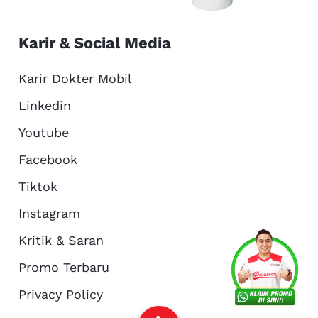
Karir & Social Media
Karir Dokter Mobil
Linkedin
Youtube
Facebook
Tiktok
Instagram
Kritik & Saran
Services
Promo
Location
About Us
Promo Terbaru
Privacy Policy
Complain
Reservasi
Article
Pro Tips