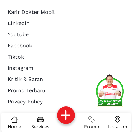
Karir Dokter Mobil
Linkedin
Youtube
Facebook
Tiktok
Instagram
Kritik & Saran
Services
Promo
Location
About Us
Promo Terbaru
Privacy Policy
Complain
Reservasi
Article
Pro Tips
© Copyright 2026 - Dokter Mobil Indonesia
Home
Services
Promo
Location