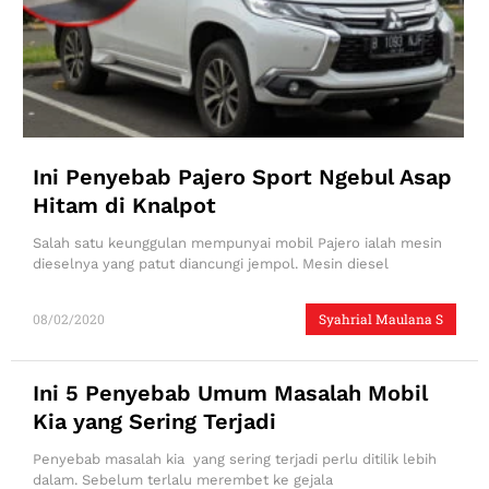
Ini Penyebab Pajero Sport Ngebul Asap
Hitam di Knalpot
Salah satu keunggulan mempunyai mobil Pajero ialah mesin
dieselnya yang patut diancungi jempol. Mesin diesel
08/02/2020
Syahrial Maulana S
Ini 5 Penyebab Umum Masalah Mobil
Kia yang Sering Terjadi
Penyebab masalah kia yang sering terjadi perlu ditilik lebih
dalam. Sebelum terlalu merembet ke gejala