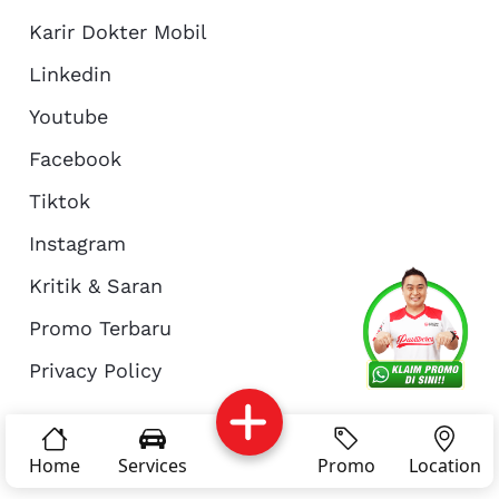
Karir Dokter Mobil
Linkedin
Youtube
Facebook
Tiktok
Instagram
Kritik & Saran
Services
Promo
Location
About Us
Promo Terbaru
Privacy Policy
Complain
Reservasi
Article
Pro Tips
© Copyright 2026 - Dokter Mobil Indonesia
Home
Services
Promo
Location