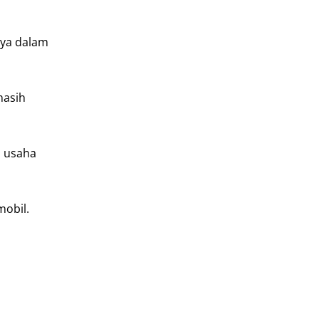
nya dalam
masih
n usaha
obil.