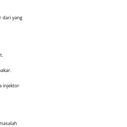
r dari yang
t.
akar.
da injektor
 masalah