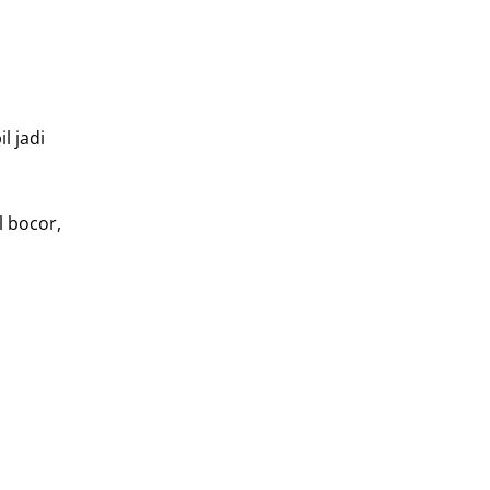
l jadi
l bocor,