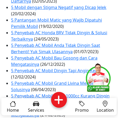
Daftarnya
(02/05/2023)
5 Mobil dengan Stigma Negatif yang Dicap Jelek
(20/02/2024)
5 Pantangan Mobil Matic yang Wajib Dipatuhi
Pemilik Mobil
(19/02/2020)
5 Penyebab AC Honda BRV Tidak Dingin & Solusi
Terbaiknya
(24/05/2023)
5 Penyebab AC Mobil Anda Tidak Dingin Saat
Berhenti! Yuk Simak Ulasannya
(01/07/2023)
5 Penyebab AC Mobil Bau Gosong dan Cara
Mengatasinya
(26/12/2022)
5 Penyebab AC Mobil Dingin Tapi Angin Kecil
Services
Promo
Location
About Us
(12/02/2024)
5 Penyebab AC Mobil Grand Livina Mendesis &
Solusinya
(06/04/2023)
5 Penyebab AC Mobil Xenia 1000cc Kurang Dingin
Complain
Reservasi
Article
Pro Tips
(09/03/2023)
5 Penyebab AC Mobil Xenia Tidak Dingin & Cara
Home
Services
Promo
Location
Mengatasinya
(21/02/2023)