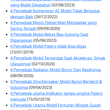
yang Wajib Diketahui!
(02/08/2023)
4 Penyebab Kompresor AC Mobil Tidak Berputar
dengan Baik
(26/12/2022)
4 Penyebab Mesin Diesel Mati Mendadak yang
Sering Terjadi
(09/09/2020)
4 Penyebab Mobil Bekas Bau Gosong Saat
Dipanaskan
(05/06/2023)
4 Penyebab Mobil Pajero tidak bisa digas
(15/01/2019)
4 Penyebab Mobil Tersendat Saat Akselerasi, Simak
Ulasannya!
(02/10/2020)
4 Penyebab Radiator Mobil Bocor Dan Resikonya
(08/09/2020)
4 Penyebab Shockbreaker Mobil Bunyi Berdecit &
Solusinya
(09/04/2023)
4 Penyebab utama Indikator lampu engine Pajero
menyala
(15/02/2019)
4 Penyebab Utama Mobil Fortuner Mogok Susah